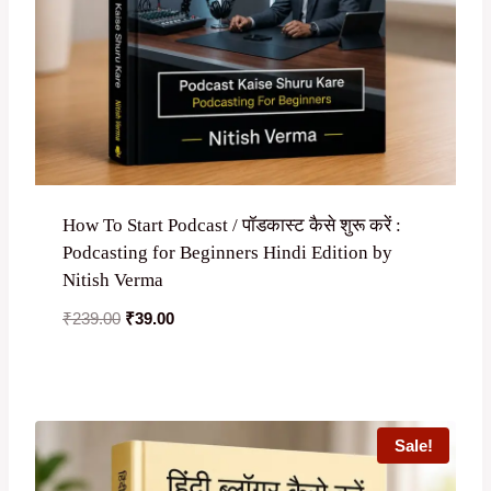
How To Start Podcast / पॉडकास्ट कैसे शुरू करें :
Podcasting for Beginners Hindi Edition by
Nitish Verma
Original
Current
₹
239.00
₹
39.00
price
price
was:
is:
₹239.00.
₹39.00.
Sale!