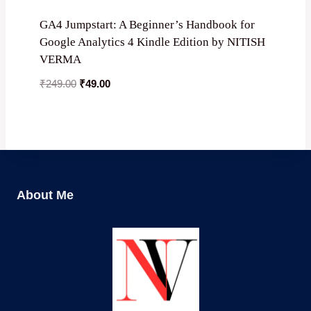
GA4 Jumpstart: A Beginner’s Handbook for
Google Analytics 4 Kindle Edition by NITISH
VERMA
Original
Current
₹
249.00
₹
49.00
price
price
was:
is:
₹249.00.
₹49.00.
About Me