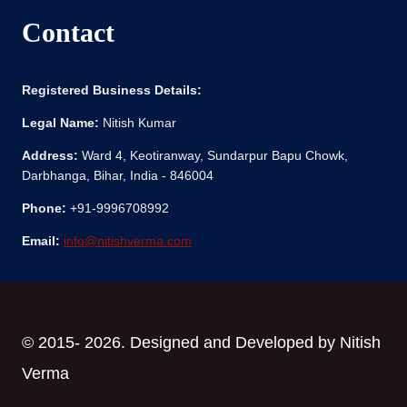
Contact
Registered Business Details:
Legal Name:
Nitish Kumar
Address:
Ward 4, Keotiranway, Sundarpur Bapu Chowk,
Darbhanga, Bihar, India - 846004
Phone:
+91-9996708992
Email:
info@nitishverma.com
© 2015- 2026. Designed and Developed by Nitish
Verma