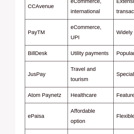
eCommerce,
Extensi
CCAvenue
international
transac
eCommerce,
PayTM
Widely 
UPI
BillDesk
Utility payments
Popular
Travel and
JusPay
Special
tourism
Atom Paynetz
Healthcare
Feature
Affordable
ePaisa
Flexibl
option