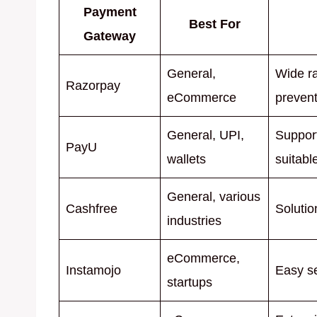
Payment
Best For
Gateway
General,
Wide r
Razorpay
eCommerce
prevent
General, UPI,
Support
PayU
wallets
suitabl
General, various
Cashfree
Solutio
industries
eCommerce,
Instamojo
Easy se
startups