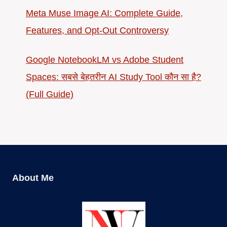
Meta Muse Image AI: Complete Guide,
Features, and Opt-Out Controversy
Google NotebookLM vs Adobe Student
Spaces: सबसे बेहतरीन AI Study Tool कौन सा है?
(Full Guide)
About Me