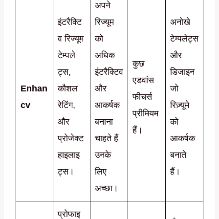
अपने
इंटरैक्टि
रिज्यूम
अनोखे
व रिज्यूम
को
टेम्पलेट्स
टेम्पले
अधिक
और
कुछ
ट्स,
इंटरैक्टिव
डिजाइन
एडवांस
Enhan
कौशल
और
जो
फीचर्स
cv
रेटिंग,
आकर्षक
रिज़्यूमे
प्रीमियम
और
बनाना
को
हैं।
प्रोजेक्ट
चाहते हैं
आकर्षक
हाइलाइ
उनके
बनाते
ट्स।
लिए
हैं।
अच्छा।
प्रोफाइ