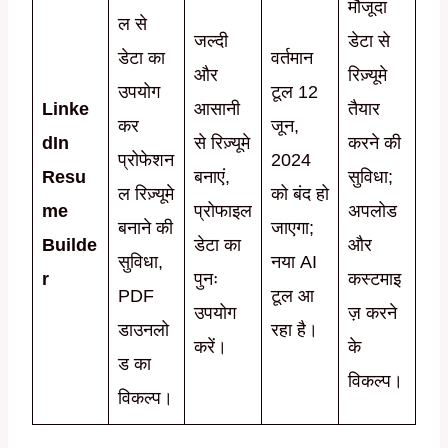
मौजूदा
ल से
जल्दी
डेटा से
डेटा का
वर्तमान
और
रिज़्यूमे
उपयोग
टूल 12
Linke
आसानी
तैयार
कर
जून,
dIn
से रिज़्यूमे
करने की
प्रोफेशन
2024
Resu
बनाएं,
सुविधा;
ल रिज़्यूमे
को बंद हो
me
प्रोफाइल
अपलोड
बनाने की
जाएगा;
Builde
डेटा का
और
सुविधा,
नया AI
r
पुनः
कस्टमाइ
PDF
टूल आ
उपयोग
ज़ करने
डाउनलो
रहा है।
करें।
के
ड का
विकल्प।
विकल्प।