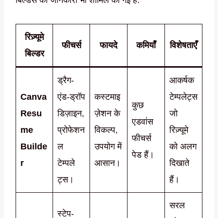
रिज़्यूमे
फीचर्स
फायदे
कमियाँ
विशेषताएँ
बिल्डर
ड्रैग-
आकर्षक
Canva
एंड-ड्रॉप
कस्टमाइ
टेम्पलेट्स
कुछ
Resu
डिज़ाइन,
ज़ेशन के
जो
एडवांस
me
प्रोफेशन
विकल्प,
रिज़्यूमे
फीचर्स
Builde
ल
उपयोग में
को अलग
पेड हैं।
r
टेम्पले
आसान।
दिखाते
ट्स।
हैं।
सरल
स्टेप-