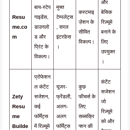
और
बाय-स्टेप
मुफ्त
कस्टमाइ
बेसिक
Resu
गाइडेंस,
टेम्पलेट्स
ज़ेशन के
रिज़्यूमे
me.co
डाउनलो
, सरल
सीमित
बनाने के
m
ड और
इंटरफ़ेस
विकल्प।
लिए
प्रिंट के
।
उपयुक्त
विकल्प।
।
प्रोफेशन
कंटेंट
ल कंटेंट
यूजर-
कुछ
सजेशन
Zety
सजेशन,
फ्रेंडली,
फीचर्स के
जो
Resu
कई
अलग-
लिए
रिज़्यूमे
me
फॉर्मेट्स
अलग
सब्सक्रि
को और
Builde
में रिज़्यूमे
फॉर्मेट्स
प्शन की