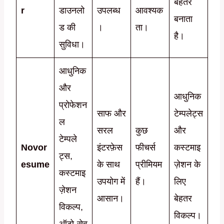
बेहतर
r
डाउनलो
उपलब्ध
आवश्यक
बनाता
ड की
।
ता।
है।
सुविधा।
आधुनिक
और
आधुनिक
प्रोफेशन
साफ और
टेम्पलेट्स
ल
सरल
कुछ
और
टेम्पले
Novor
इंटरफ़ेस
फीचर्स
कस्टमाइ
ट्स,
esume
के साथ
प्रीमियम
ज़ेशन के
कस्टमाइ
उपयोग में
हैं।
लिए
ज़ेशन
आसान।
बेहतर
विकल्प,
विकल्प।
ऑटो-सेव