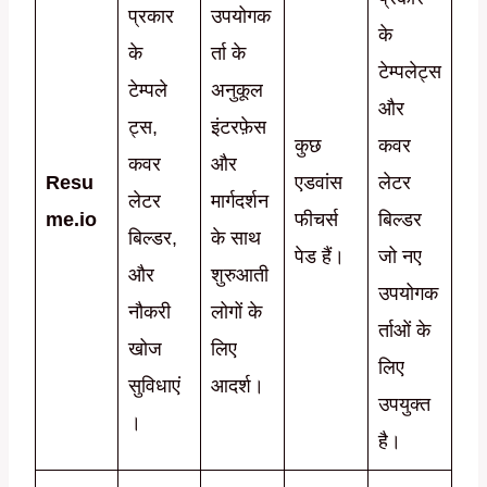
प्रकार
उपयोगक
के
के
र्ता के
टेम्पलेट्स
टेम्पले
अनुकूल
और
ट्स,
इंटरफ़ेस
कुछ
कवर
कवर
और
Resu
एडवांस
लेटर
लेटर
मार्गदर्शन
me.io
फीचर्स
बिल्डर
बिल्डर,
के साथ
पेड हैं।
जो नए
और
शुरुआती
उपयोगक
नौकरी
लोगों के
र्ताओं के
खोज
लिए
लिए
सुविधाएं
आदर्श।
उपयुक्त
।
है।