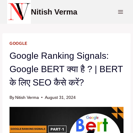
Skip
Nitish Verma
to
content
GOOGLE
Google Ranking Signals:
Google BERT क्या है ? | BERT
के लिए SEO कैसे करें?
By
Nitish Verma
August 31, 2024