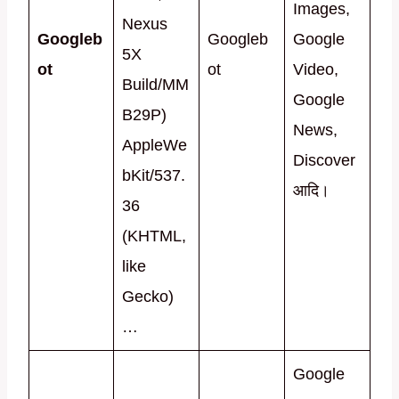
Images,
Nexus
Googleb
Googleb
Google
5X
ot
ot
Video,
Build/MM
Google
B29P)
News,
AppleWe
Discover
bKit/537.
आदि।
36
(KHTML,
like
Gecko)
…
Google