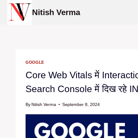
Skip
Nitish Verma
to
content
GOOGLE
Core Web Vitals में Interacti
Search Console में दिख रहे IN
By
Nitish Verma
September 8, 2024