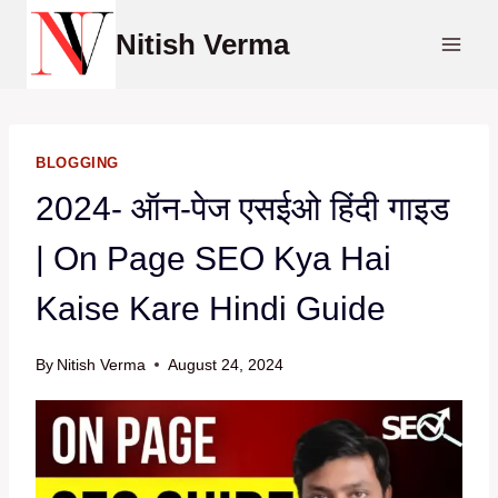
Skip
Nitish Verma
to
content
BLOGGING
2024- ऑन-पेज एसईओ हिंदी गाइड
| On Page SEO Kya Hai
Kaise Kare Hindi Guide
By
Nitish Verma
August 24, 2024