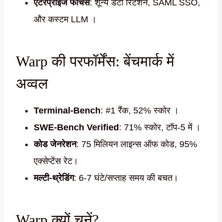
एंटरप्राइज फीचर्स
: शून्य डेटा रिटेंशन, SAML SSO,
और कस्टम LLM ।
Warp की परफॉर्मेंस: बेंचमार्क में
अव्वल
Terminal-Bench
: #1 रैंक, 52% स्कोर ।
SWE-Bench Verified
: 71% स्कोर, टॉप-5 में ।
कोड जेनरेशन
: 75 मिलियन लाइन्स ऑफ कोड, 95%
एक्सेप्टेंस रेट।
मल्टी-थ्रेडिंग
: 6-7 घंटे/सप्ताह समय की बचत।
Warp क्यों चुनें?